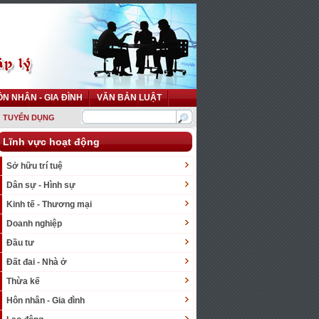
N NHÂN - GIA ĐÌNH
VĂN BẢN LUẬT
TUYỂN DỤNG
Lĩnh vực hoạt động
Sở hữu trí tuệ
Dân sự - Hình sự
Kinh tế - Thương mại
Doanh nghiệp
Đầu tư
Đất đai - Nhà ở
Thừa kế
Hôn nhân - Gia đình