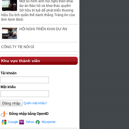
Một số hình ảnh hội nghị triển khai
dự án Bảo hộ và khai thác quyền
Sở hữu trí tuệ để phát triển thương
hiệu Du lịch quần thể danh thắng Tràng An của
tỉnh Ninh Bình
HỘI NGHỊ TRIỂN KHAI DỰ ÁN
CÔNG TY TIE NÓI GÌ
Khu vực thành viên
Tài khoản
Mật khẩu
Quên mật khẩu?
Đăng nhập bằng OpenID
Google
Yahoo
Myopenid