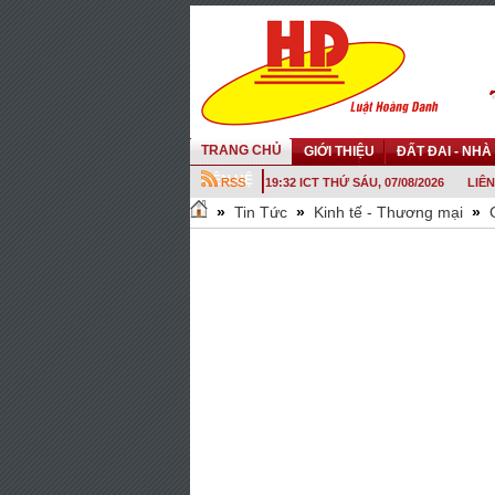
TRANG CHỦ
GIỚI THIỆU
ĐẤT ĐAI - NHÀ
LIÊN HỆ
19:32 ICT THỨ SÁU, 07/08/2026
LIÊN
»
Tin Tức
»
Kinh tế - Thương mại
»