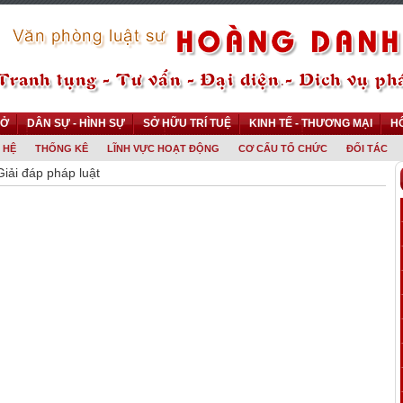
 Ở
DÂN SỰ - HÌNH SỰ
SỞ HỮU TRÍ TUỆ
KINH TẾ - THƯƠNG MẠI
HÔ
 HỆ
THỐNG KÊ
LĨNH VỰC HOẠT ĐỘNG
CƠ CẤU TỔ CHỨC
ĐỐI TÁC
Giải đáp pháp luật