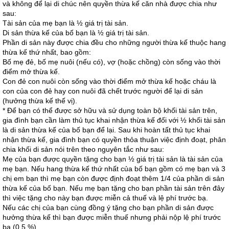
và không để lại di chúc nên quyền thừa kế căn nhà được chia như
sau:
Tài sản của mẹ bạn là ½ giá trị tài sản.
Di sản thừa kế của bố bạn là ½ giá trị tài sản.
Phần di sản này được chia đều cho những người thừa kế thuộc hang
thừa kế thứ nhất, bao gồm:
Bố mẹ đẻ, bố mẹ nuôi (nếu có), vợ (hoặc chồng) còn sống vào thời
điểm mở thừa kế.
Con đẻ con nuôi còn sống vào thời điểm mở thừa kế hoặc cháu là
con của con đẻ hay con nuôi đã chết trước người để lại di sản
(hưởng thừa kế thế vị).
* Để bạn có thể được sở hữu và sử dụng toàn bộ khối tài sản trên,
gia đình bạn cần làm thủ tục khai nhận thừa kế đối với ½ khối tài sản
là di sản thừa kế của bố bạn để lại. Sau khi hoàn tất thủ tục khai
nhận thừa kế, gia đình bạn có quyền thỏa thuận việc định đoạt, phân
chia khối di sản nói trên theo nguyên tắc như sau:
Mẹ của bạn được quyền tặng cho bạn ½ giá trị tài sản là tài sản của
mẹ bạn. Nếu hang thừa kế thứ nhất của bố bạn gồm có mẹ bạn và 3
chị em bạn thì mẹ bạn còn được định đoạt thêm 1/4 của phần di sản
thừa kế của bố bạn. Nếu mẹ bạn tặng cho bạn phần tài sản trên đây
thì việc tặng cho này bạn được miễn cả thuế và lệ phí trước bạ.
Nếu các chị của bạn cùng đồng ý tặng cho bạn phần di sản được
hưởng thừa kế thì bạn được miễn thuế nhưng phải nộp lệ phí trước
bạ (0,5 %).