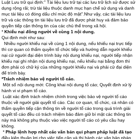
Luật Lưu trữ qui định:" Tài liệu lưu trữ tại các lưu trữ lịch sử được sử
dụng rộng rãi; trừ tài liệu thuộc danh mục hạn chế sử dụng và danh
mục tài liệu có đóng dấu chỉ mức độ mật".Như vậy, các tài liệu lưu
trữ và các thông tin tài liệu lưu trữ đã được phát huy và đảm bảo
quyền tiếp cận thông tin của các chủ thể trong xã hội.
*
Khiếu nại đông người về cùng 1 nội dung.
Qui định mới như sau:
Nhiều người khiếu nại về cùng 1 nội dung, nếu khiếu nại trực tiếp
thì cơ quan có thẩm quyền tổ chức tiếp và hướng dẫn người khiếu
nại cử người đại diện trình bày nội dung khiếu nại, người tiếp nhận
khiếu nại ghi nhận nội dung khiếu nại, nếu khiếu nại bằng đơn thì
đơn phải có chữ ký của những người khiếu nại và phải cử đại diện
để trình bày.
*Trách nhiệm bảo vệ người tố cáo.
Một số nội dung mới: Công khai nội dung tố cáo; Quyết định xử lý
hành vi vi phạm tố cáo.
Luật xác định trách nhiệm chính trong việc bảo vệ người tố cáo
thuộc về người giải quyết tố cáo. Các cơ quan, tổ chức, cá nhân có
thẩm quyền tiếp cận thông tin về người tố cáo trong quá trình giải
quyết tố cáo đều có trách nhiệm bảo đảm giữ bí mật các thông tin
này mà không phụ thuộc vào việc người tố cáo có yêu cầu hay
không.
*
Pháp lệnh hợp nhất các văn bản qui phạm pháp luật đã tạo
điều kiện thuận lợi cho việc tiếp cận và thi hành các văn bản pháp