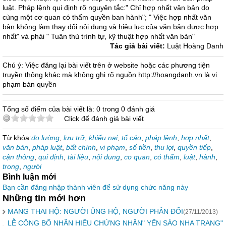
luật. Pháp lệnh qui định rõ nguyên tắc:" Chỉ hợp nhất văn bản do
cùng một cơ quan có thẩm quyền ban hành"; " Việc hợp nhất văn
bản không làm thay đổi nội dung và hiệu lực của văn bản được hợp
nhất" và phải " Tuân thủ trình tự, kỹ thuật hợp nhất văn bản"
Tác giả bài viết:
Luật Hoàng Danh
Chú ý: Việc đăng lại bài viết trên ở website hoặc các phương tiện
truyền thông khác mà không ghi rõ nguồn http://hoangdanh.vn là vi
phạm bản quyền
Tổng số điểm của bài viết là: 0 trong 0 đánh giá
Click để đánh giá bài viết
Từ khóa:
đo lường
,
lưu trữ
,
khiếu nại
,
tố cáo
,
pháp lệnh
,
hợp nhất
,
văn bản
,
pháp luật
,
bất chính
,
vi phạm
,
số tiền
,
thu lợi
,
quyền tiếp
,
cận thông
,
qui định
,
tài liệu
,
nội dung
,
cơ quan
,
có thẩm
,
luật
,
hành
,
trong
,
người
Bình luận mới
Bạn cần đăng nhập thành viên để sử dụng chức năng này
Những tin mới hơn
MANG THAI HỘ: NGƯỜI ỦNG HỘ, NGƯỜI PHẢN ĐỐI
(27/11/2013)
LỄ CÔNG BỐ NHÃN HIỆU CHỨNG NHẬN" YẾN SÀO NHA TRANG"