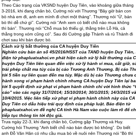
Theo Cáo trạng của VKSND huyện Duy Tiên, vào khoảng giữa tháng
3-2016, khi đang chăn bò, Cường nói với Thương “Bây giờ bán con
bò nhà em đi, anh em mình đi chơi một tháng”. Thương nói “Ừ, bán
bò thì dễ chứ gì”. Cường nói “Anh xem có biết chỗ nào mua không
thì bán”. Thương nói “Chỗ mua bò thiếu gì, thằng trên Lỗ Hà, cả
thằng trong xóm cũng có”. Sau đó Cường gặp Thành và rủ Thành đi
chơi sau khi bán được bò.
Cách xử lý bất thường của CA huyện Duy Tiên
Nghiên cứu bản án số 45/2016/HSST của TAND huyện Duy Tiên,
điện tử phapluatxahoi.vn phát hiện cách xử lý bất thường của 
huyện Duy Tiên liên quan đến việc xử lý hành vi mua, cất giữ, 
trái phép chất ma túy của bị cáo Trương Anh Thương. Bị cáo T
tới 5 tiền sự liên quan đến ma túy. Mặc dù bị cáo Thương chưa 
hành xong vi phạm hành chính nhưng CA huyện Duy Tiên lại b
tới 5 quyết định xử phạt vi phạm hành chính chỉ với hình thức 
cáo” vào các ngày 31/7/2014; 15/10/2014; 30/1/2015; 14/3/2015 v
10/4/2015. Việc liên tiếp xử phạt vi phạm hành chính này của C
Duy Tiên có dấu hiệu trái quy định của pháp luật. Báo điện tử
phapluatxahoi.vn đề nghị CA tỉnh Hà Nam vào cuộc làm rõ để ch
tiếp tục thông tin tới độc giả.
Trưa ngày 22-3, khi đang chăn bò, Cường gặp Thương và Huy.
Cường hỏi Thương “Anh biết chỗ nào bán được bò không”. Do biết
anh Đỗ Văn Hân có nhu cầu mua bò về nuôi nên Thương nói “Bò thì