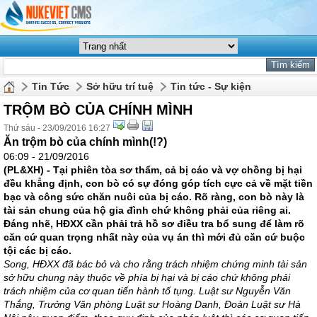
Tin Tức
Sở hữu trí tuệ
Tin tức - Sự kiện
TRỘM BÒ CỦA CHÍNH MÌNH
Thứ sáu - 23/09/2016 16:27
Ăn trộm bò của chính mình(!?)
06:09 - 21/09/2016
(PL&XH) - Tại phiên tòa sơ thẩm, cả bị cáo và vợ chồng bị hại
đều khẳng định, con bò có sự đóng góp tích cực cả về mặt tiền
bạc và công sức chăn nuôi của bị cáo. Rõ ràng, con bò này là
tài sản chung của hộ gia đình chứ không phải của riêng ai.
Đáng nhẽ, HĐXX cần phải trả hồ sơ điều tra bổ sung để làm rõ
căn cứ quan trọng nhất này của vụ án thì mới đủ căn cứ buộc
tội các bị cáo.
Song, HĐXX đã bác bỏ và cho rằng trách nhiệm chứng minh tài sản
sở hữu chung này thuộc về phía bị hại và bị cáo chứ không phải
trách nhiệm của cơ quan tiến hành tố tụng. Luật sư Nguyễn Văn
Thắng, Trưởng Văn phòng Luật sư Hoàng Danh, Đoàn Luật sư Hà