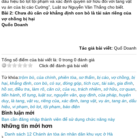
dấu hiệu bỏ lọt tội phạm và xác định quyền sở hữu đối với tang vật
vụ án của bị cáo Cường”, Luật sư Nguyễn Văn Thắng cho biết.
Bài 2: Chưa đủ căn cứ khẳng định con bò là tài sản riêng của
vợ chồng bị hại
Quốc Doanh
Tác giả bài viết:
Quố Doanh
Tổng số điểm của bài viết là: 0 trong 0 đánh giá
Click để đánh giá bài viết
Từ khóa:
trộm bò
,
của chính
,
phiên tòa
,
sơ thẩm
,
bị cáo
,
vợ chồng
,
bị
hại
,
khẳng định
,
con bò
,
có sự
,
đóng góp
,
tích cực
,
tài sản
,
gia đình
,
hồ sơ
,
điều tra
,
làm rõ
,
căn cứ
,
của vụ
,
trách nhiệm
,
sở hữu
,
cơ quan
,
tiến hành
,
tố tụng
,
luật sư
,
nguyễn văn
,
quy định
,
của pháp
,
huyện
duy
,
là tang
,
vật vụ
,
riêng của
,
xác định
,
tang vật
,
vụ án
,
tang án
,
dấu
hiệu
,
vi phạm
,
bỏ lọt
,
tội phạm
,
báo điện
Bình luận mới
Bạn cần đăng nhập thành viên để sử dụng chức năng này
Những tin mới hơn
Danh sách 12 Chánh án tòa án nhân dân khu vực ở Hà