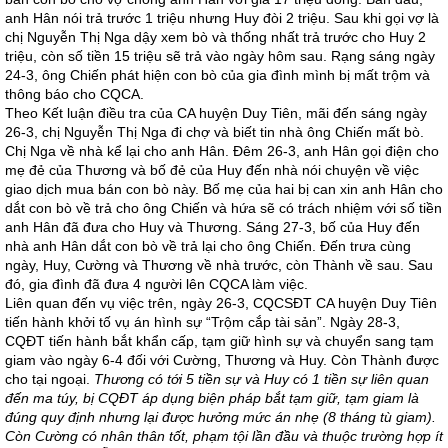
anh Hân nói trả trước 1 triệu nhưng Huy đòi 2 triệu. Sau khi gọi vợ là
chị Nguyễn Thị Nga dậy xem bò và thống nhất trả trước cho Huy 2
triệu, còn số tiền 15 triệu sẽ trả vào ngày hôm sau. Rạng sáng ngày
24-3, ông Chiến phát hiện con bò của gia đình mình bị mất trộm và
thông báo cho CQCA.
Theo Kết luận điều tra của CA huyện Duy Tiên, mãi đến sáng ngày
26-3, chị Nguyễn Thị Nga đi chợ và biết tin nhà ông Chiến mất bò.
Chị Nga về nhà kể lại cho anh Hân. Đêm 26-3, anh Hân gọi điện cho
mẹ đẻ của Thương và bố đẻ của Huy đến nhà nói chuyện về việc
giao dịch mua bán con bò này. Bố mẹ của hai bị can xin anh Hân cho
dắt con bò về trả cho ông Chiến và hứa sẽ có trách nhiệm với số tiền
anh Hân đã đưa cho Huy và Thương. Sáng 27-3, bố của Huy đến
nhà anh Hân dắt con bò về trả lại cho ông Chiến. Đến trưa cùng
ngày, Huy, Cường và Thương về nhà trước, còn Thành về sau. Sau
đó, gia đình đã đưa 4 người lên CQCA làm việc.
Liên quan đến vụ việc trên, ngày 26-3, CQCSĐT CA huyện Duy Tiên
tiến hành khởi tố vụ án hình sự “Trộm cắp tài sản”. Ngày 28-3,
CQĐT tiến hành bắt khẩn cấp, tạm giữ hình sự và chuyển sang tạm
giam vào ngày 6-4 đối với Cường, Thương và Huy. Còn Thành được
cho tại ngoại.
Thương có tới 5 tiền sự và Huy có 1 tiền sự liên quan
đến ma túy, bị CQĐT áp dụng biện pháp bắt tạm giữ, tạm giam là
đúng quy định nhưng lại được hưởng mức án nhẹ (8 tháng tù giam).
Còn Cường có nhân thân tốt, phạm tội lần đầu và thuộc trường hợp ít