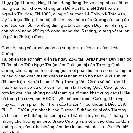
Thụy gặp Thương, Huy, Thành đang đứng đợi và cùng nhau dắt bò
mang đến bán cho vợ chồng anh Đỗ Văn Hân, SN 1981 và chị
Nguyễn Thị Nga, SN 1985, cùng trú tại thôn Lệ Thủy, xã Trác Văn,
lấy 17 triệu đồng. Toàn bộ số tiền này nhóm của Cường sử dụng ăn
chơi tiêu xài hết. Hội đồng định giá tài sản huyện Duy Tiên định giá
con bò cái nặng 250kg và đang mang thai 5 tháng, là tang vật vụ án
có giá trị 25 triệu đồng.
Con bò, tang vật trong vụ án có sự góp sức tích cực của bị cáo
Cường
Tại phiên tòa sơ thẩm diễn ra ngày 22-6 tại TAND huyện Duy Tiên do
Thẩm phán Trần Ngọc Thuận làm Chủ tọa, bị cáo Trương Quốc
Cường cho rằng mình có đóng góp một phần tiền mua con bò, ngoài
ra các bị cáo khác thành khẩn khai nhận toàn bộ hành vi của mình
đã thực hiện. Người bị hại là ông Trương Văn Chiến và bà Trần Thị
Huệ khai con bò đã cho con trai mình là Trương Quốc Cường. Kết
hợp lời khai của những người tham gia tố tụng khác cùng các tài liệu
có trong hồ sơ vụ án, HĐXX tuyên bố các bị cáo Cường, Thương,
Huy và Thành phạm tội “Trộm cắp tài sản” theo khoản 1 Điều 138,
BLHS. HĐXX tuyên phạt bị cáo Cường 15 tháng tù; bị cáo Thương
và bị cáo Huy 8 tháng tù, còn bị cáo Thành bị tuyên phạt 7 tháng tù
nhưng cho hưởng án treo. Bị cáo Cường và một bị cáo khác có đơn
kháng cáo, còn bị hại không làm đơn kháng cáo do… thiếu hiểu biết
pháp luật.