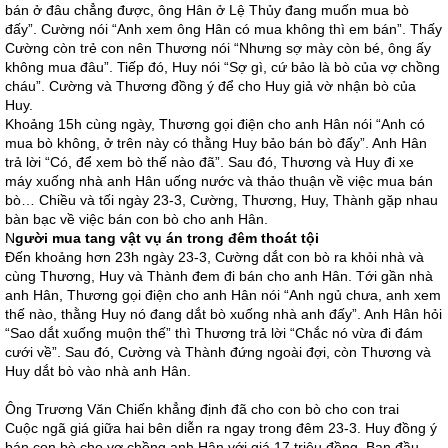
bán ở đâu chẳng được, ông Hân ở Lệ Thủy đang muốn mua bò
đấy”. Cường nói “Anh xem ông Hân có mua không thì em bán”. Thấy
Cường còn trẻ con nên Thương nói “Nhưng sợ mày còn bé, ông ấy
không mua đâu”. Tiếp đó, Huy nói “Sợ gì, cứ bảo là bò của vợ chồng
cháu”. Cường và Thương đồng ý để cho Huy giả vờ nhận bò của
Huy.
Khoảng 15h cùng ngày, Thương gọi điện cho anh Hân nói “Anh có
mua bò không, ở trên này có thằng Huy bảo bán bò đấy”. Anh Hân
trả lời “Có, để xem bò thế nào đã”. Sau đó, Thương và Huy đi xe
máy xuống nhà anh Hân uống nước và thảo thuận về việc mua bán
bò… Chiều và tối ngày 23-3, Cường, Thương, Huy, Thành gặp nhau
bàn bạc về việc bán con bò cho anh Hân.
N
gười mua tang vật vụ án trong đêm thoát tội
Đến khoảng hơn 23h ngày 23-3, Cường dắt con bò ra khỏi nhà và
cùng Thương, Huy và Thành đem đi bán cho anh Hân. Tới gần nhà
anh Hân, Thương gọi điện cho anh Hân nói “Anh ngủ chưa, anh xem
thế nào, thằng Huy nó đang dắt bò xuống nhà anh đấy”. Anh Hân hỏi
“Sao dắt xuống muộn thế” thì Thương trả lời “Chắc nó vừa đi đám
cưới về”. Sau đó, Cường và Thành đứng ngoài đợi, còn Thương và
Huy dắt bò vào nhà anh Hân.
Ông Trương Văn Chiến khẳng định đã cho con bò cho con trai
Cuộc ngã giá giữa hai bên diễn ra ngay trong đêm 23-3. Huy đồng ý
bán con bò cho vợ chồng anh Hân với giá 17 triệu đồng. Ban đầu,