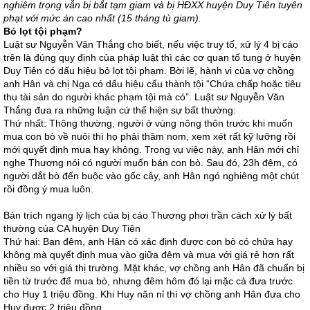
nghiêm trọng vẫn bị bắt tạm giam và bị HĐXX huyện Duy Tiên tuyên
phạt với mức án cao nhất (15 tháng tù giam).
Bỏ lọt tội phạm?
Luật sư Nguyễn Văn Thắng cho biết, nếu việc truy tố, xử lý 4 bị cáo
trên là đúng quy định của pháp luật thì các cơ quan tố tụng ở huyện
Duy Tiên có dấu hiệu bỏ lọt tội phạm. Bời lẽ, hành vi của vợ chồng
anh Hân và chị Nga có dấu hiệu cấu thành tội “Chứa chấp hoặc tiêu
thụ tài sản do người khác phạm tội mà có”. Luật sư Nguyễn Văn
Thắng đưa ra những luận cứ thể hiện sự bất thường:
Thứ nhất: Thông thường, người ở vùng nông thôn trước khi muốn
mua con bò về nuôi thì họ phải thăm nom, xem xét rất kỹ lưỡng rồi
mới quyết định mua hay không. Trong vụ việc này, anh Hân mới chỉ
nghe Thương nói có người muốn bán con bò. Sau đó, 23h đêm, có
người dắt bò đến buộc vào gốc cây, anh Hân ngó nghiêng một chút
rồi đồng ý mua luôn.
Bản trích ngang lý lịch của bị cáo Thương phơi trần cách xử lý bất
thường của CA huyện Duy Tiên
Thứ hai: Ban đêm, anh Hân có xác định được con bò có chửa hay
không mà quyết định mua vào giữa đêm và mua với giá rẻ hơn rất
nhiều so với giá thị trường. Mặt khác, vợ chồng anh Hân đã chuẩn bị
tiền từ trước để mua bò, nhưng đêm hôm đó lại mặc cả đưa trước
cho Huy 1 triệu đồng. Khi Huy năn nỉ thì vợ chồng anh Hân đưa cho
Huy được 2 triệu đồng.