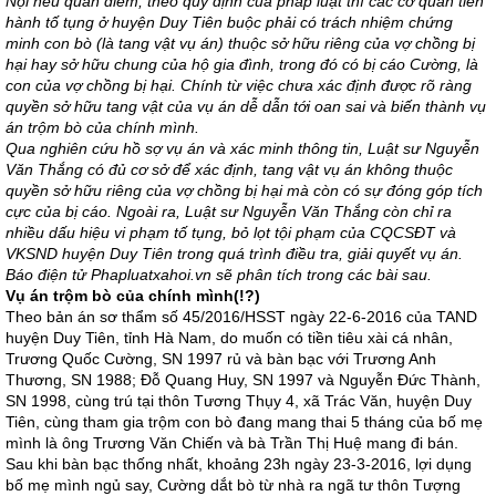
Nội nêu quan điểm, theo quy định của pháp luật thì các cơ quan tiến
hành tố tụng ở huyện Duy Tiên buộc phải có trách nhiệm chứng
minh con bò (là tang vật vụ án) thuộc sở hữu riêng của vợ chồng bị
hại hay sở hữu chung của hộ gia đình, trong đó có bị cáo Cường, là
con của vợ chồng bị hại. Chính từ việc chưa xác định được rõ ràng
quyền sở hữu tang vật của vụ án dễ dẫn tới oan sai và biến thành vụ
án trộm bò của chính mình.
Qua nghiên cứu hồ sợ vụ án và xác minh thông tin, Luật sư Nguyễn
Văn Thắng có đủ cơ sở để xác định, tang vật vụ án không thuộc
quyền sở hữu riêng của vợ chồng bị hại mà còn có sự đóng góp tích
cực của bị cáo. Ngoài ra, Luật sư Nguyễn Văn Thắng còn chỉ ra
nhiều dấu hiệu vi phạm tố tụng, bỏ lọt tội phạm của CQCSĐT và
VKSND huyện Duy Tiên trong quá trình điều tra, giải quyết vụ án.
Báo điện tử Phapluatxahoi.vn sẽ phân tích trong các bài sau.
Vụ án trộm bò của chính mình(!?)
Theo bản án sơ thẩm số 45/2016/HSST ngày 22-6-2016 của TAND
huyện Duy Tiên, tỉnh Hà Nam, do muốn có tiền tiêu xài cá nhân,
Trương Quốc Cường, SN 1997 rủ và bàn bạc với Trương Anh
Thương, SN 1988; Đỗ Quang Huy, SN 1997 và Nguyễn Đức Thành,
SN 1998, cùng trú tại thôn Tương Thụy 4, xã Trác Văn, huyện Duy
Tiên, cùng tham gia trộm con bò đang mang thai 5 tháng của bố mẹ
mình là ông Trương Văn Chiến và bà Trần Thị Huệ mang đi bán.
Sau khi bàn bạc thống nhất, khoảng 23h ngày 23-3-2016, lợi dụng
bố mẹ mình ngủ say, Cường dắt bò từ nhà ra ngã tư thôn Tượng