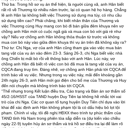
Thứ ba: Trong hồ sơ vụ án thể hiện, là người cùng xã, anh Hân biết
rất rõ về Thương từ nhiều năm trước, lại có quan hệ họ hàng. Chẳng
lẽ anh Hân lại không biết việc Thương sử dụng ma túy, có nhu cầu
sử dụng tiền cao? Phải chăng, khi biết nhân thân của Thương và
việc Thương cùng Huy mang con bò đi bán giữa đêm khuya nên vợ
chồng anh Hân mới có cuộc ngã giá và mua con bò với giá rẻ như
vậy? Nếu vợ chồng anh Hân không thỏa thuận từ trước và không
mua con bò này vào giữa đêm khuya thì vụ án trên đã không xảy ra?
Thứ tư: Chị Nga, vợ của anh Hân cũng tham gia vào việc mua bán
tang vật của vụ án vào đêm 23-3. Sáng 26-3, chị Nga biết việc nhà
ông Chiến bị mất bò rồi về thông báo với anh Hân. Lúc này, vợ
chồng anh Hân đã biết rõ việc con bò đã mua là tang vật của vụ án,
CQCA đang truy tìm. Đáng nhẽ, vợ chồng anh Hân phải tới CQCA để
trình báo về vụ việc. Nhưng trong vụ việc này, mãi đến khoảng gần
24h ngày 26-3, anh Hân mới gọi điện cho bố mẹ của Thương và Huy
đến nói chuyện mà không trình báo tới CQCA.
“Thế nhưng trong Kết luận điều tra, Cáo trạng và Bản án sơ thẩm số
45/2-16/HSST của TAND huyện Duy Tiên lại không hề nhắc tới vai
trò của chị Nga. Các cơ quan tố tụng huyện Duy Tiên chỉ dựa vào lời
khai để xác định anh Hân không phạm tội là có dấu hiệu bỏ lọt tội
phạm. Chính vì vậy, tôi đề nghị HĐXX theo trình tự phúc thẩm của
TAND tỉnh Hà Nam trong phiên tòa sắp diễn ra (dự kiến vào chiều
ngày 22-9) tuyên hủy án sơ thẩm và trả hồ sơ điều tra lại để làm rõ