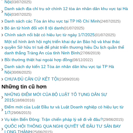
Nội
(03/07/2025)
Danh sách địa chỉ trụ sở chính 12 tòa án nhân dân khu vực tại Hà
Nội
(03/07/2025)
Danh sách các Tòa án khu vực tại TP Hồ Chí Minh
(24/07/2025)
Bỏ án tử hình đối với 8 tội danh
(01/07/2025)
Chính sách nổi bật có hiệu lực từ ngày 1/7/2025
(01/07/2025)
Một số hình ảnh hội nghị triển khai dự án Bảo hộ và khai thác
quyền Sở hữu trí tuệ để phát triển thương hiệu Du lịch quần thể
danh thắng Tràng An của tỉnh Ninh Bình
(27/06/2019)
Bồi thường thiệt hại ngoài hợp đồng
(08/12/2022)
Danh sách dự kiến 12 Tòa án nhân dân khu vực tại TP Hà
Nội
(30/06/2025)
CHƯA ĐỦ CĂN CỨ KẾT TỘI
(23/09/2016)
Những tin cũ hơn
NHỮNG ĐIỂM MỚI CỦA BỘ LUẬT TỐ TỤNG DÂN SỰ
2015
(18/08/2016)
Điểm mới của Luật Đầu tư và Luật Doanh nghiệp có hiệu lực từ
1/7
(29/06/2015)
Vụ kiện Biển Đông: Trận chiến pháp lý sẽ đi về đâu?
(29/06/2015)
QUỐC HỘI THÔNG QUA NGHỊ QUYẾT VỀ ĐẦU TƯ SÂN BAY
LONG THÀNH
(25/06/2015)