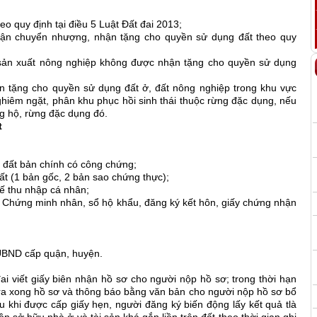
eo quy định tại điều 5 Luật Đất đai 2013;
hận chuyển nhượng, nhận tặng cho quyền sử dụng đất theo quy
p sản xuất nông nghiệp không được nhận tặng cho quyền sử dụng
n tặng cho quyền sử dụng đất ở, đất nông nghiệp trong khu vực
hiêm ngặt, phân khu phục hồi sinh thái thuộc rừng đặc dụng, nếu
g hộ, rừng đặc dụng đó.
t
ất bản chính có công chứng;
(1 bản gốc, 2 bản sao chứng thực);
ế thu nhập cá nhân;
hứng minh nhân, sổ hộ khẩu, đăng ký kết hôn, giấy chứng nhận
BND cấp quận, huyện.
ết giấy biên nhận hồ sơ cho người nộp hồ sơ; trong thời hạn
tra xong hồ sơ và thông báo bằng văn bản cho người nộp hồ sơ bổ
u khi được cấp giấy hẹn, người đăng ký biến động lấy kết quả tlà