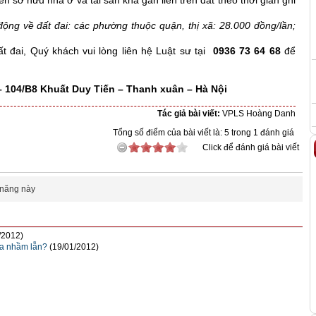
 sở hữu nhà ở và tài sản khá gắn liền trên đất theo thời gian ghi
ộng về đất đai: các phường thuộc quận, thị xã: 28.000 đồng/lần;
t đai, Quý khách vui lòng liên hệ Luật sư tại
0936 73 64 68
để
 104/B8 Khuất Duy Tiến – Thanh xuân – Hà Nội
Tác giả bài viết:
VPLS Hoàng Danh
Tổng số điểm của bài viết là: 5 trong 1 đánh giá
Click để đánh giá bài viết
 năng này
/2012)
òa nhầm lẫn?
(19/01/2012)