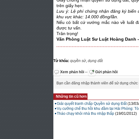
Giấy chứng nhận quyền sử dụng đất, quyền
trên giấy hẹn.
Lưu ý: Lệ phí chứng nhận đăng ký biến đ
khu vực khác: 14.000 đồng/lần.
Nếu có bất cứ vướng mắc nào về luất đấ
được tư vấn.
Trân trọng!
Văn Phòng Luật Sư Luật Hoàng Danh –
Từ khóa:
quyền sử
,
dụng đất
Xem phản hồi
--
Gửi phản hồi
Bạn cần đăng nhập thành viên để sử dụng chức
Những tin cũ hơn
Giải quyết tranh chấp Quyền sử dụng Đất
(13/03
Vụ cưỡng chế thu hồi khu đầm tại Hải Phòng: T
Tháo chạy khỏi nhà thu nhập thấp
(19/01/2012)