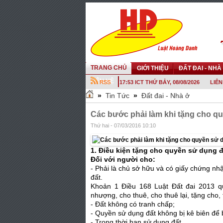
TRANG CHỦ
GIỚI THIỆU
ĐẤT ĐAI - NHÀ
LIÊN HỆ
17:53 ICT THỨ BẢY, 08/08/2026
LIÊN
»
Tin Tức
»
Đất đai - Nhà ở
Các bước phải làm khi tặng cho q
Thứ hai - 07/03/2016 10:10
1. Điều kiện tặng cho quyền sử dụng đ
Đối với người cho:
- Phải là chủ sở hữu và có giấy chứng nh
đất.
Khoản 1 Điều 168 Luật Đất đai 2013 q
nhượng, cho thuê, cho thuê lại, tặng cho
- Đất không có tranh chấp;
- Quyền sử dụng đất không bị kê biên để 
- Trong thời hạn sử dụng đất.