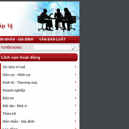
N NHÂN - GIA ĐÌNH
VĂN BẢN LUẬT
TUYỂN DỤNG
Lĩnh vực hoạt động
Sở hữu trí tuệ
Dân sự - Hình sự
Kinh tế - Thương mại
Doanh nghiệp
Đầu tư
Đất đai - Nhà ở
Thừa kế
Hôn nhân - Gia đình