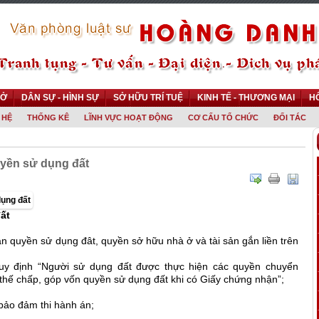
 Ở
DÂN SỰ - HÌNH SỰ
SỞ HỮU TRÍ TUỆ
KINH TẾ - THƯƠNG MẠI
HÔ
 HỆ
THỐNG KÊ
LĨNH VỰC HOẠT ĐỘNG
CƠ CẤU TỔ CHỨC
ĐỐI TÁC
uyền sử dụng đất
ất
ận quyền sử dụng đât, quyền sở hữu nhà ở và tài sản gắn liền trên
uy định “Người sử dụng đất được thực hiện các quyền chuyển
, thế chấp, góp vốn quyền sử dụng đất khi có Giấy chứng nhận”;
bảo đảm thi hành án;