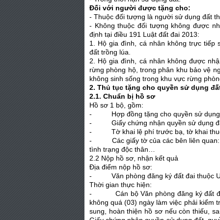
Đối với người được tặng cho:
- Thuộc đối tượng là người sử dụng đất th
- Không thuộc đối tượng không được n
định tại điều 191 Luật đất đai 2013:
1. Hộ gia đình, cá nhân không trực tiế
đất trồng lúa.
2. Hộ gia đình, cá nhân không được nhậ
rừng phòng hộ, trong phân khu bảo vệ ng
không sinh sống trong khu vực rừng phòn
2. Thủ tục tặng cho quyền sử dụng đấ
2.1. Chuẩn bị hồ sơ
Hồ sơ 1 bộ, gồm:
- Hợp đồng tặng cho quyền sử dụng đ
- Giấy chứng nhận quyền sử dụng đất 
- Tờ khai lệ phí trước bạ, tờ khai thu
- Các giấy tờ của các bên liên quan: C
tình trạng độc thân…
2.2 Nộp hồ sơ, nhận kết quả
Địa điểm nộp hồ sơ:
- Văn phòng đăng ký đất đai thuộc U
Thời gian thực hiện:
- Cán bộ Văn phòng đăng ký đất đai vi
không quá (03) ngày làm việc phải kiểm 
sung, hoàn thiện hồ sơ nếu còn thiếu, sa