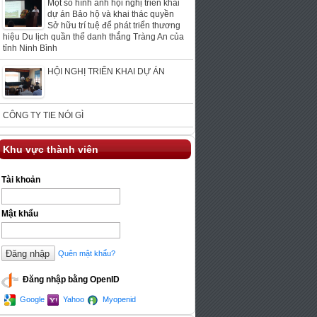
Một số hình ảnh hội nghị triển khai
dự án Bảo hộ và khai thác quyền
Sở hữu trí tuệ để phát triển thương
hiệu Du lịch quần thể danh thắng Tràng An của
tỉnh Ninh Bình
HỘI NGHỊ TRIỂN KHAI DỰ ÁN
CÔNG TY TIE NÓI GÌ
Khu vực thành viên
Tài khoản
Mật khẩu
Quên mật khẩu?
Đăng nhập bằng OpenID
Google
Yahoo
Myopenid